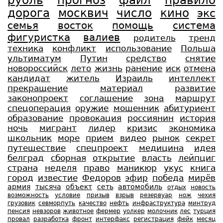
рубль
прогноз
файл
правило
дорога
москвич
число
кино
экс
семья
восток
помощь
система
фигуристка
валиев
родитель
тренд
техника
конфликт
использование
Польша
ультиматум
Путин
средство
снятие
новороссийск
лето
жизнь
ранение
иск
отмена
кандидат
житель
Израиль
интеллект
прекращение
материал
развитие
законопроект
соглашение
зона
маршрут
спецоперация
оружие
мошенник
абитуриент
образование
провокация
россиянин
история
ночь
мигрант
лидер
кризис
экономика
школьник
море
прием
видео
рынок
секрет
путешествие
спецпроект
медицина
идея
белград
сборная
открытие
власть
лейпциг
страна
неделя
право
маникюр
укус
книга
город
известие
Федоров
эфир
победа
мирёв
армия
тысяча
объект
сеть
автомобиль
отдых
новость
возможность
условие
призыв
взрыв
резервуар
нож
чехия
грузовик
севморпуть
качество
нефть
инфраструктура
минтруд
пенсия
невзоров
животное
фермер
уолкер
молочник
лес
турция
провал
разработка
фронт
интерфакс
регистрация
фейк
месяц