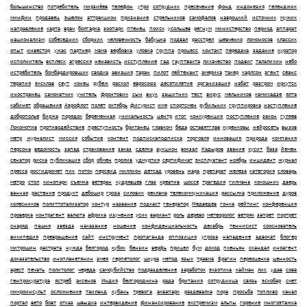
большинство
потребитель
мирзиёев
телефон
утро
сотрудник
пресечение
фонд
индонезия
геленджик
минфин
продавец
эшелон
аттракцион
признание
стрельников
самофалов
навроцкий
источник
мужик
направление
карта
врач
болгарка
зоопарк
птенец
поиск
усольцев
регнум
министерство
период
аппарат
национализм
собеседник
сборник
человечность
бабушка
подвал
расстрел
шевченко
ломоносов
классик
опыт
инвестор
ужас
партнер
мама
вербовка
уловка
группа
процесс
контакт
передача
задание
куратор
исполнитель
всплеск
агрессия
ненависть
исступление
гад
гауптвахта
лихачество
подвиг
талалихин
небо
истребитель
бомбардировщик
сводка
авиация
таран
пилот
лейтенант
америка
такер
карлсон
агент
сеанс
терапия
эксклав
сеут
конец
рубеж
раскол
евросоюз
десятилетие
организация
набат
разгром
иркутск
иностранец
самокатчик
учитель
фронтовик
сын
внук
защитник
тест
вирус
мельников
камикадзе
ялта
кабинет
обращение
Аэрофлот
полет
октябрь
фигурист
имя
спортсмен
рубильник
группировка
наступление
доброполье
биржа
порядок
беременная
уникальность
центр
итог
конкуренция
поступление
закон
гуляев
Локомотив
противодействие
преступность
британец
главком
беда
оставятглав
куренковы
нейросеть
вызов
метр
журналист
миссия
событие
контент
подпискаподписка
торговля
инновация
природа
компания
персона
ведомость
запад
страхование
заказ
сделка
аукцион
вокзал
Кадыров
звание
хусит
база
йемен
сенатор
риска
публикация
сбор
обмен
пролив
удмуртия
сертификат
эксплуатант
ноябрь
инцидент
журнал
пресса
росгидромет
пик
поток
персеид
миллион
детсад
уровень
жара
препарат
железа
категория
словарь
метро
стол
кинопарк
съемка
ветеран
кудрявцев
глаз
креатив
шоссе
трагедия
гилмана
кокошник
дверь
ванная
растение
продукт
дебошир
гроза
силовик
реклама
телекоммуникация
рассылка
приложение
дуров
колесников
политтотализатор
контур
название
подкаст
генератор
Медведев
гонка
рейтинг
конференция
проверка
контрагент
валюта
африка
изучение
усик
вариант
роль
дерево
метеоролог
ветряк
запрет
портрет
снаряд
пашня
звезда
наказание
ношение
конфиденциальность
декабрь
теннисист
сооснователь
википедия
превращение
сайт
инструмент
пропаганда
оппозиция
угроза
нападение
адвокат
блогер
митрошин
растрата
нужда
белгород
кубок
бензин
верфь
прицел
бум
доход
пхеньян
скандал
иноагент
доказательство
инопланетянин
змея
герпетолог
шкура
метод
язык
травма
Брагин
переоценка
ценность
арест
печать
политолог
череда
самоубийство
подразделение
заработок
экзотика
кайман
лис
удав
сова
генпрокуратура
ястреб
аксенов
Индия
белгородчина
рада
британия
сотрудница
связь
эскобар
счет
микроинсульт
осложнение
таиланд
кубань
тревога
аквапарк
раздевалка
пора
просьба
топливо
канал
портал
вето
бовт
отказ
швыдка
интервидение
финансирование
экстремизм
альпы
горение
многоэтажка