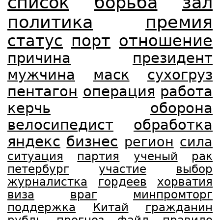
список
борьба
зал
политика
премия
статус
порт
отношение
причина
президент
мужчина
маск
сухогруз
пентагон
операция
работа
керчь
оборона
велосипедист
обработка
яндекс
бизнес
регион
сила
ситуация
партия
ученый
рак
петербург
участие
выбор
журналистка
гордеев
хорватия
виза
враг
минпромторг
поддержка
Китай
гражданин