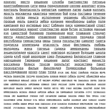
конкурс
место
решение
служба
партнерство
пятница
криптообменник
сити
мера
предложение
селлер
аэропорт
огонь
контроль
безопасность
репортаж
наемник
лагер
львов
коллапс
ярость
москвичка
квартира
чемпион
бой
рука
поставка
течение
поляк
литва
деньга
исполнение
украинец
обстоятельство
прорыв
июль
ракета
зебра
издание
минобороны
район
поле
кампания
вуз
интервью
рост
Собянин
риск
комментарий
спорт
код
кинопоиск
маркет
спортмастер
аром
бутик
островок
данные
кук
самострой
букмекер
применение
мозг
плавание
стендап
мечта
джентльмен
управление
справочник
продажа
герой
республика
гимнастика
овощ
тонна
посольство
самолет
газета
подписка
олимпиада
опасность
лицо
фестиваль
любовь
молодежь
жена
горчица
гадюка
американец
тюрьма
энциклопедия
красота
санкт
новгород
испания
будущее
школа
среда
клуб
край
аэродром
союз
Лукашенко
Белоруссия
главное
нарушение
Германия
хищение
залог
контракт
министр
россиянка
брянск
трусов
результат
экосистема
пакет
прокуратура
фильм
финляндия
Подмосковье
больница
расследование
круиз
план
точка
муж
час
флаг
графика
ураган
вода
деталь
лекарство
погода
монастырь
охрана
время
гибель
солдат
обществов
война
мир
развлечение
военный
хлопок
зуб
разговор
артефакт
недоумение
раз
пашинянин
макрон
госдума
слово
неэффективность
нефтезавод
словакия
пламя
оригинал
гомера
миронов
обвинение
насилие
вооружение
защита
карелия
закрытие
росатом
запуск
рейс
судно
замглавы
минстрой
жилье
йорк
эффективность
витамин
лечение
нафтогаз
добыча
газ
повреждение
получатель
супруг
пограничник
проход
мем
выдворение
пропажа
гриб
государство
надежда
пакистан
аравия
блок
термин
культ
психотравма
народ
Эстония
путь
войско
ответственность
ошибка
снижение
цена
уклонист
нищета
тимохин
корабль
задача
версия
вход
подписчик
дума
гимнастка
отключение
электричество
указ
туризм
простой
мусульманин
единство
факультет
армавир
криптобиржа
агрокомплекс
электроснабжение