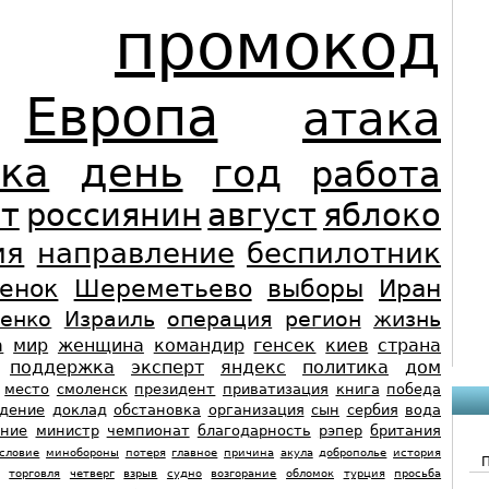
промокод
Европа
атака
ка
день
год
работа
т
россиянин
август
яблоко
ия
направление
беспилотник
енок
Шереметьево
выборы
Иран
енко
Израиль
операция
регион
жизнь
а
мир
женщина
командир
генсек
киев
страна
поддержка
эксперт
яндекс
политика
дом
место
смоленск
президент
приватизация
книга
победа
дение
доклад
обстановка
организация
сын
сербия
вода
ние
министр
чемпионат
благодарность
рэпер
британия
словие
минобороны
потеря
главное
причина
акула
доброполье
история
торговля
четверг
взрыв
судно
возгорание
обломок
турция
просьба