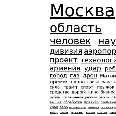
Москва
область
человек
нау
дивизия
аэропор
проект
технолог
армения
удар
реб
город
газ
дрон
Матви
премия
глава
гроза
ракет
сила
трамп
спорт
прыжок
средство
дорога
кино
бизнес
рубль
соглашение
режим
рынок
па
вышка
обработка
правило
примене
край
евро
отношение
техника
румыния
у
выбор
поляк
украинец
восток
список
цель