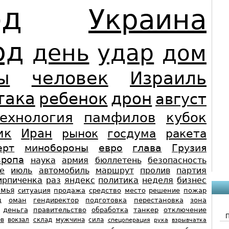
од
Украина
од
день
удар
дом
ы
человек
Израиль
така
ребенок
дрон
август
ехнология
памфилов
кубок
ик
Иран
рынок
госдума
ракета
ерт
минобороны
евро
глава
Грузия
вропа
наука
армия
бюллетень
безопасность
е
июль
автомобиль
маршрут
пролив
партия
ирпиченка
раз
яндекс
политика
неделя
бизнес
емья
ситуация
продажа
средство
место
решение
пожар
д
оман
гендиректор
подготовка
перестановка
зона
деньга
правительство
обработка
танкер
отключение
ев
вокзал
склад
мужчина
сила
спецоперация
рука
взрывчатка