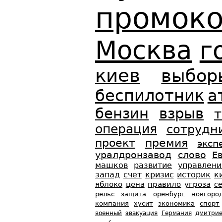
промок
Москва
г
киев
выбор
беспилотник
а
бензин
взрыв
т
операция
сотрудн
проект
премия
эксп
уралдронзавод
слово
Е
машков
развитие
управлени
запад
счет
кризис
историк
к
яблоко
цена
правило
угроза
с
рельс
защита
оренбург
новгоро
компания
хусит
экономика
спорт
военный
эвакуация
Германия
дмитри