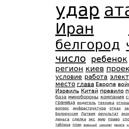
удар
ат
Иран
белгород
число
ребенок
регион
киев
прое
условие
работа
элек
место
глава
Европа
вой
Израиль
Китай
правило
п
база
минобороны
компания
с
граница
родитель
техника
отнош
вопрос
инфраструктура
отказ
з
Белоруссия
Латвия
результат
эко
деньга
сделка
экс
мир
право
сп
таблица
план
военный
самолет
ракета
н