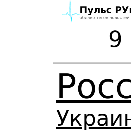
Пульс РУ
облако тегов новостей
9
Рос
Украи