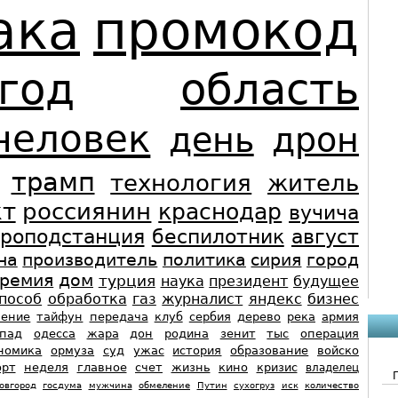
ака
промокод
год
область
человек
день
дрон
трамп
технология
житель
кт
россиянин
краснодар
вучича
троподстанция
беспилотник
август
на
производитель
политика
сирия
город
ремия
дом
турция
наука
президент
будущее
пособ
обработка
газ
журналист
яндекс
бизнес
ение
тайфун
передача
клуб
сербия
дерево
река
армия
апад
одесса
жара
дон
родина
зенит
тыс
операция
номика
ормуза
суд
ужас
история
образование
войско
орт
неделя
главное
счет
жизнь
кино
кризис
владелец
овгород
госдума
мужчина
обмеление
Путин
сухогруз
иск
количество