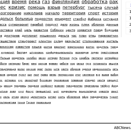
ация
время
река
газ
финляндия
обработка
рак
нес
кризис
помощь
взрыв
петербург
тысяча
случай
возгорание
николаев
начало
территория
спорт
история
одольск
больница
подросток
инцидент
стамбул
фабрика
ситуация
есса
супермаркет
перебой
продукт
дело
жизнь
пляж
обломок
данные
поставка
край
цель
развитие
Собянин
центр
хорватия
поезд
будущее
ие
дмитриев
дипломат
мошенник
деньга
час
план
отец
перехватчик
тешествие
спецпроект
клинтон
склад
результат
столкновение
житель
режиссер
известие
кошка
ростов
аэропорт
энергокризис
восток
родитель
тренд
журналист
белград
штурмовик
конфиденциальность
возмездие
лидер
преступление
Польша
создатель
колобок
закон
интерес
Эстония
путь
корабль
пентагон
интерфакс
ббота
материал
берег
вэнс
ормуза
ереван
работа
мир
семья
груз
готовность
защита
спецоперация
волос
оружие
враг
поляк
чита
место
оборона
сделка
недвижимость
сеть
зона
издание
пункт
сын
пост
право
запас
генпрокурор
итог
кампания
вуз
вызов
выбор
ик
островок
кук
самострой
букмекер
применение
плавание
стендап
мечта
маршрут
ец
расход
продавец
продажа
конфликт
экзамен
гражданство
переговоры
тайфун
фонд
ритика
змея
укус
фокус
парашютист
щит
нидерланды
энциклопедия
красота
санкт
м
июль
отказ
самсун
целостность
сигнал
кость
обмеление
эфир
председатель
турист
льтернатива
точка
Грузия
провокация
ABCNews.