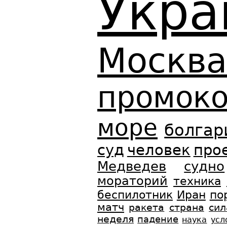
Укра
Москва
промок
море
болгар
суд
человек
про
Медведев
судно
мораторий
техника
беспилотник
Иран
по
матч
ракета
страна
сил
неделя
падение
наука
усл