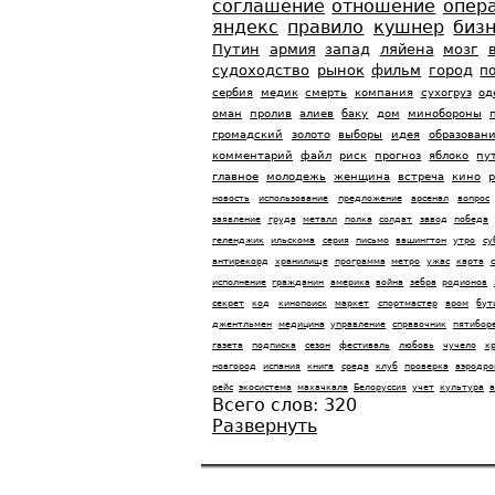
соглашение
отношение
опер
яндекс
правило
кушнер
биз
Путин
армия
запад
ляйена
мозг
судоходство
рынок
фильм
город
п
сербия
медик
смерть
компания
сухогруз
од
оман
пролив
алиев
баку
дом
минобороны
громадский
золото
выборы
идея
образован
комментарий
файл
риск
прогноз
яблоко
пу
главное
молодежь
женщина
встреча
кино
новость
использование
предложение
арсенал
вопрос
заявление
груда
металл
полка
солдат
завод
победа
геленджик
ильскома
серия
письмо
вашингтон
утро
су
антирекорд
хранилище
программа
метро
ужас
карта
исполнение
гражданин
америка
война
зебра
родионов
секрет
код
кинопоиск
маркет
спортмастер
аром
бут
джентльмен
медицина
управление
справочник
пятибор
газета
подписка
сезон
фестиваль
любовь
чучело
к
новгород
испания
книга
среда
клуб
проверка
аэродро
рейс
экосистема
махачкала
Белоруссия
учет
культура
а
Всего слов:
320
Развернуть