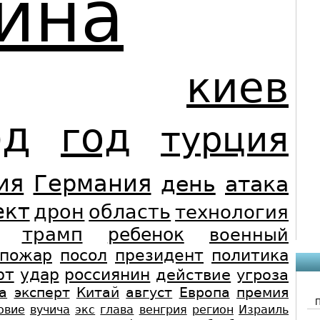
ина
киев
од
год
турция
ия
Германия
день
атака
ект
дрон
область
технология
трамп
ребенок
военный
пожар
посол
президент
политика
рт
удар
россиянин
действие
угроза
а
эксперт
Китай
август
Европа
премия
овие
вучича
экс
глава
венгрия
регион
Израиль