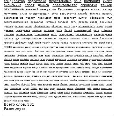
гендиректор
подготовка
перестановка
зона
компания
хусит
экономика
спорт
деньга
правительство
обработка
танкер
отключение
военный
эвакуация
Германия
дмитриев
вокзал
склад
мужчина
сила
спецоперация
рука
взрывчатка
служба
техника
новость
расследование
теракт
президент
мера
аэропорт
выпуск
обращение
тыл
электроснабжение
результат
история
топливо
сеть
победа
среда
больница
донецк
регион
залив
образование
оборона
матч
труд
возможность
жара
время
данные
гражданин
макрон
испания
рост
Китай
комментарий
риск
событие
прогноз
путешествие
отношение
мозг
спецпроект
организатор
интервидение
аравия
суд
электроэнергия
стоимость
дорога
главное
книга
кино
банкомат
красота
дефицит
клуб
край
трамп
жизнь
город
известие
система
министр
село
мирёв
россиянин
срок
минюст
генпрокуратура
пост
миллион
синхронистка
проблема
санкция
контроль
гол
имя
зенит
балтика
экс
час
родитель
отдых
тренд
ход
поток
структура
запуск
разрешение
парламент
контракт
план
число
руководство
генерал
стратегия
контур
интерфакс
кабмин
Абхазия
авария
материал
поставка
тагил
трамвай
энергетика
состояние
покушение
группировка
создатель
упырь
машина
течение
лодка
матрас
вагон
путь
Латвия
житель
месяц
фон
зебра
рубль
боец
издание
класс
задержание
перенос
ткачук
Собянин
борьба
преступность
осень
кредит
номер
конкурс
партнерство
приложение
выбор
секрет
код
кинопоиск
маркет
спортмастер
аром
бутик
островок
файл
кук
самострой
букмекер
применение
рак
плавание
стендап
мечта
джентльмен
медицина
идея
справочник
посольство
дело
союз
деятель
страна
газета
подписка
торг
мода
психолог
ошибка
молодежь
здоровье
энциклопедия
санкт
петербург
будущее
берег
роль
аэродром
анапа
обломок
давление
территория
герань
отказ
солдат
рада
повышение
штраф
тысяча
еда
вода
эфир
водитель
власть
обмеление
рейн
молоко
экосистема
раненый
тыс
движение
успех
Белоруссия
смерть
север
драка
краматорск
переговоры
список
миронов
мигрант
просмотр
попытка
голод
граница
закон
турция
опасность
судно
восток
маркетплейс
пункт
игрок
самолет
обвинение
посол
Всего слов:
331
Развернуть