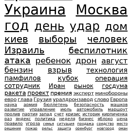
Украина
Москва
год
день
удар
дом
киев
выборы
человек
Израиль
беспилотник
атака
ребенок
дрон
август
бензин
взрыв
технология
памфилов
кубок
операция
сотрудник
Иран
рынок
госдума
ракета
проект
премия
эксперт
минобороны
евро
глава
Грузия
уралдронзавод
слово
Европа
наука
армия
бюллетень
безопасность
машков
развитие
управление
июль
автомобиль
маршрут
пролив
партия
запад
счет
кризис
историк
кирпиченка
раз
яндекс
политика
неделя
бизнес
яблоко
цена
правило
угроза
семья
ситуация
продажа
средство
место
решение
пожар
рельс
защита
оренбург
новгород
оман