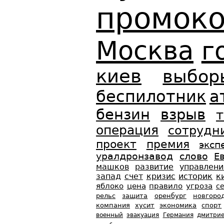
промок
Москва
г
киев
выбор
беспилотник
а
бензин
взрыв
т
операция
сотрудн
проект
премия
эксп
уралдронзавод
слово
Е
машков
развитие
управлени
запад
счет
кризис
историк
к
яблоко
цена
правило
угроза
с
рельс
защита
оренбург
новгоро
компания
хусит
экономика
спорт
военный
эвакуация
Германия
дмитри