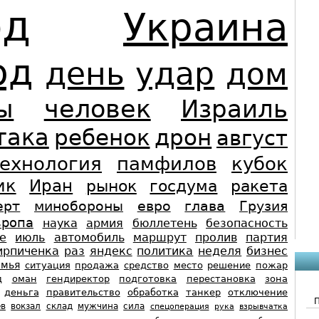
од
Украина
од
день
удар
дом
ы
человек
Израиль
така
ребенок
дрон
август
ехнология
памфилов
кубок
ик
Иран
рынок
госдума
ракета
ерт
минобороны
евро
глава
Грузия
вропа
наука
армия
бюллетень
безопасность
е
июль
автомобиль
маршрут
пролив
партия
ирпиченка
раз
яндекс
политика
неделя
бизнес
емья
ситуация
продажа
средство
место
решение
пожар
д
оман
гендиректор
подготовка
перестановка
зона
деньга
правительство
обработка
танкер
отключение
ев
вокзал
склад
мужчина
сила
спецоперация
рука
взрывчатка